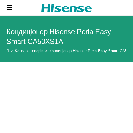
Skip
to
content
Кондиціонер Hisense Perla Easy
Smart CA50XS1A
>
Каталог товарів
>
Кондиціонер Hisense Perla Easy Smart CA50