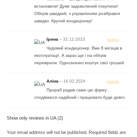
of 5
встановили! Дуже задоволений покупкою!
Обігрів швидкий, з управлінням розібрався
швидко. Крутий кондиціонер!
Ірина
–
31.12.2023
Rated
5
out
Чудовий кондиціонер. Вже 8 місяців в
of 5
експлуатації. А зараз ще і на обігрів
перевірили. Однозначно коштує свої грошей.
Аліна
–
16.02.2024
Rated
Прораб радив саме цю фірму…
3
out
сподіваюся надійний і працювати буде довго.
of 5
Show only reviews in UA (2)
Your email address will not be published.
Required fields are