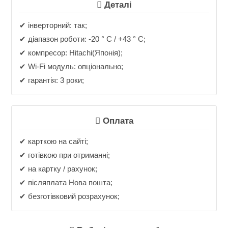
Деталі
✔ інверторний: так;
✔ діапазон роботи: -20 ° C / +43 ° C;
✔ компресор: Hitachi(Японія);
✔ Wi-Fi модуль: опціонально;
✔ гарантія: 3 роки;
Оплата
✔ карткою на сайті;
✔ готівкою при отриманні;
✔ на картку / рахунок;
✔ післяплата Нова пошта;
✔ безготівковий розрахунок;