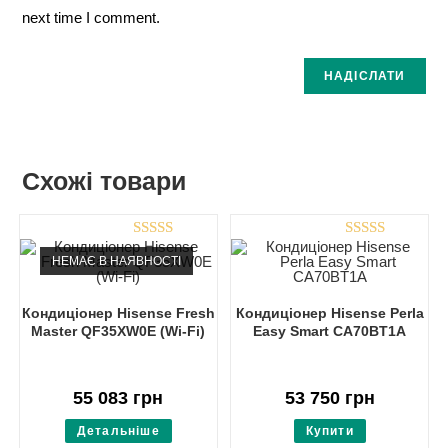
next time I comment.
Схожі товари
Rated
4.83
Rated
4.80
НЕМАЄ В НАЯВНОСТІ
out of 5
out of 5
Кондиціонер Hisense Fresh
Кондиціонер Hisense Perla
Master QF35XW0E (Wi-Fi)
Easy Smart CA70BT1A
55 083
грн
53 750
грн
Детальніше
Купити