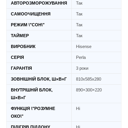
АВТОРОЗМОРОЖУВАННЯ
Так
САМООЧИЩЕННЯ
Так
РЕЖИМ \"СОН\"
Так
ТАЙМЕР
Так
ВИРОБНИК
Hisense
СЕРІЯ
Perla
ГАРАНТІЯ
3 роки
ЗОВНІШНІЙ БЛОК, Ш×В×Г
810x585x280
ВНУТРІШНІЙ БЛОК,
890×300×220
Ш×В×Г
ФУНКЦІЯ \"РОЗУМНЕ
Ні
ОКО\"
ПІДІГРІВ ПІДДОНУ
Ні