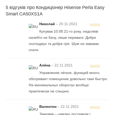
5 відгуків про
Кондиціонер Hisense Perla Easy
Smart CA50XS1A
Николай
–
20.11.2021
Rated
5
out
Купував 10.08.21-го року, недоліків
of 5
начебто не бачу, лише переваги. Добре
охолоджує та добре гріє. Шум не заважає
спати.
Алёна
–
22.11.2021
Rated
5
out
Управление лёгкое, функций много,
of 5
обогревает помещение довольно таки быстро.
На минимальных оборотах вообще
практически не слышно.
Валентин
–
22.11.2021
Rated
5
out
Замовив – швидко доставили і