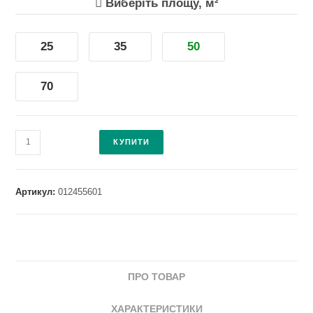
Виберіть площу, м²
25
35
50
70
Кондиціонер
КУПИТИ
Hisense
Perla
Easy
Артикул:
012455601
Smart
CA50XS1A
quantity
ПРО ТОВАР
ХАРАКТЕРИСТИКИ