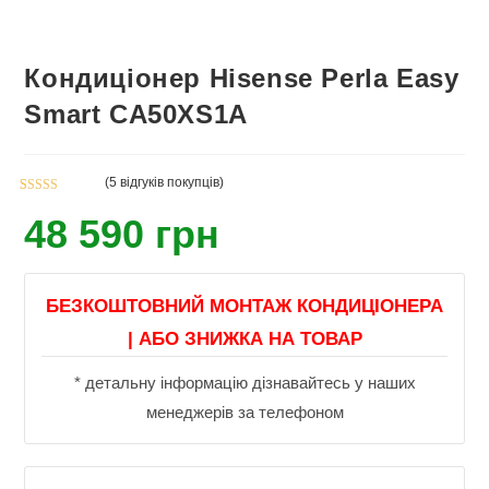
Кондиціонер Hisense Perla Easy
Smart CA50XS1A
(
5
відгуків покупців)
Rated
5
4.60
48 590
грн
out of 5
based on
customer
ratings
БЕЗКОШТОВНИЙ МОНТАЖ КОНДИЦІОНЕРА
| АБО ЗНИЖКА НА ТОВАР
* детальну інформацію дізнавайтесь у наших
менеджерів за телефоном