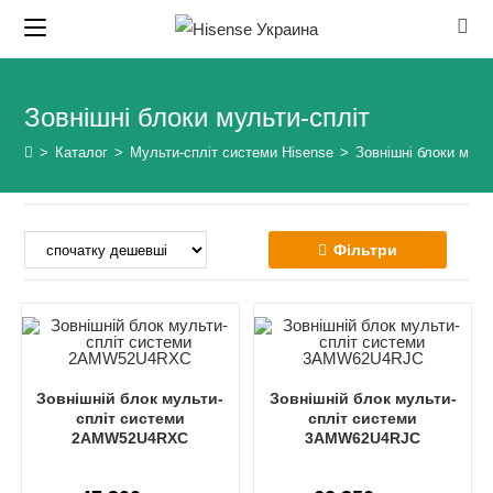
Skip
to
content
Зовнішні блоки мульти-спліт
>
Каталог
>
Мульти-спліт системи Hisense
>
Зовнішні блоки муль
Фільтри
Зовнішній блок мульти-
Зовнішній блок мульти-
спліт системи
спліт системи
2AMW52U4RXC
3AMW62U4RJC