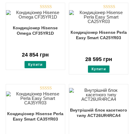
Rated
5.00
Rated
4.86
out of 5
out of 5
Кондиціонер Hisense
Кондиціонер Hisense Perla
Omega CF35YR1D
Easy Smart CA25YR03
24 854
грн
28 595
грн
Купити
Купити
Rated
5.00
out of 5
Внутрішній блок касетного
Кондиціонер Hisense Perla
типу ACT26UR4RCA4
Easy Smart CA35YR03