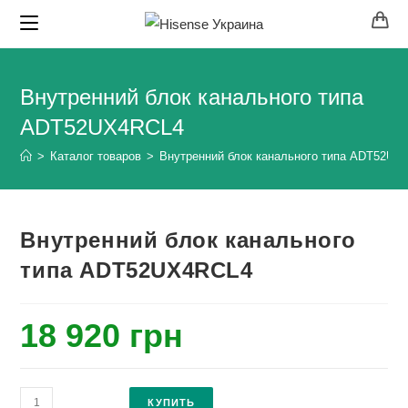
Перейти
к
содержимому
Внутренний блок канального типа
ADT52UX4RCL4
>
Каталог товаров
>
Внутренний блок канального типа ADT52UX
Внутренний блок канального
типа ADT52UX4RCL4
18 920
грн
Количество
КУПИТЬ