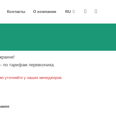
Контакты
О компании
RU
Переключит
поиск
по
веб-
краине!
сайту
— по тарифам перевозчика.
ию уточняйте у наших менеджеров.
раине