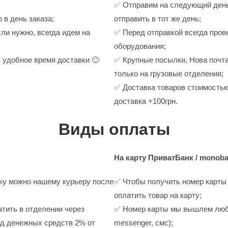
✅ Отправим на следующий день
 в день заказа;
отправить в тот же день;
ли нужно, всегда идем на
✅ Перед отправкой всегда пров
оборудования;
 удобное время доставки 🙂
✅ Крупные посылки, Нова почта
только на грузовые отделения;
✅ Доставка товаров стоимостью
доставка +100грн.
Виды оплаты
На карту ПриватБанк / monob
пку можно нашему курьеру после
✅ Чтобы получить номер карты
оплатить товар на карту;
тить в отделении через
✅ Номер карты мы вышлем любым
од денежных средств 2% от
messenger, смс);