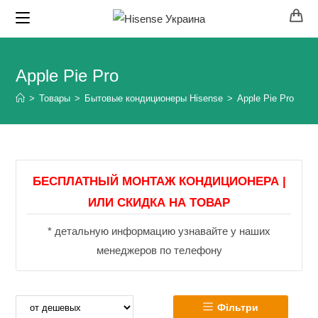
Перейти
к
содержимому
Apple Pie Pro
>
Товары
>
Бытовые кондиционеры Hisense
>
Apple Pie Pro
БЕСПЛАТНЫЙ МОНТАЖ КОНДИЦИОНЕРА |
ИЛИ СКИДКА НА ТОВАР
* детальную информацию узнавайте у наших
менеджеров по телефону
Фільтри