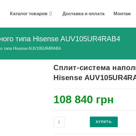
Каталог товаров
Доставка и оплата
Монтаж
чного типа Hisense AUV105UR4RAB4
го типа Hisense AUV105UR4RAB4
Сплит-система напол
Hisense AUV105UR4R
108 840
грн
Количество
КУПИТЬ
Сплит-
система