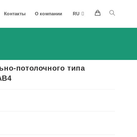
Контакты
О компании
RU
Переключить
поиск
по
веб-
ьно-потолочного типа
сайту
AB4