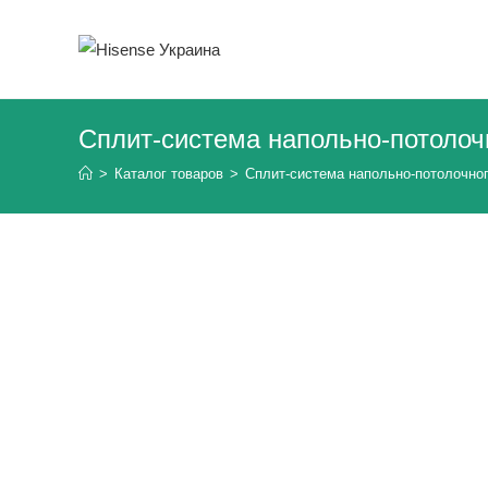
Перейти
к
содержимому
Сплит-система напольно-потоло
>
Каталог товаров
>
Сплит-система напольно-потолочно