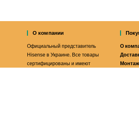
О компании
Поку
Официальный представитель
О комп
Hisense в Украине. Все товары
Доставк
сертифицированы и имеют
Монтаж
официальную гарантию.
Контак
Продукция бренда Hisense,
Произв
представлена в нашем магазине,
производится на государственном
китайском заводе в городе
Цзянмынь.