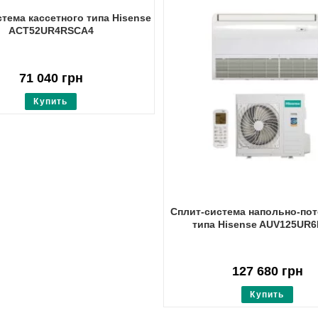
тема кассетного типа Hisense
ACT52UR4RSCA4
71 040
грн
Купить
Сплит-система напольно-по
типа Hisense AUV125UR
127 680
грн
Купить