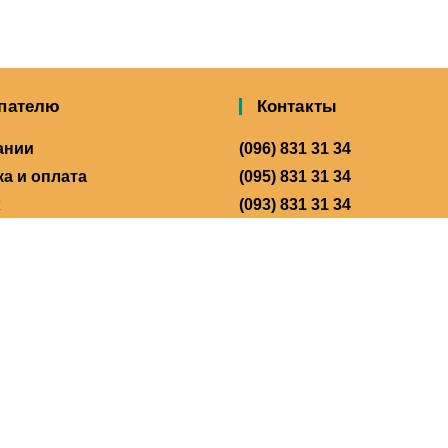
пателю
Контакты
ании
(096) 831 31 34
а и оплата
(095) 831 31 34
(093) 831 31 34
ты
Время работы:
одство
Пн-Пт: 8:00 – 21:00
Сб-Вс: 10:00 – 21:00
Офис:
Киев, ул. Михаила Котел
25А