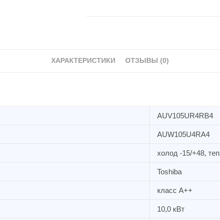
напольно-
потолочного
типа
Hisense
AUV105UR4RAB4
ХАРАКТЕРИСТИКИ
ОТЗЫВЫ (0)
AUV105UR4RB4
AUW105U4RA4
холод -15/+48, теп
Toshiba
класс А++
10,0 кВт