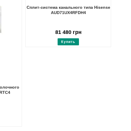
5.00
из 5
Сплит-система канального типа Hisense
AUD71UX4RFDH4
81 480
грн
Купить
толочного
6RTC4