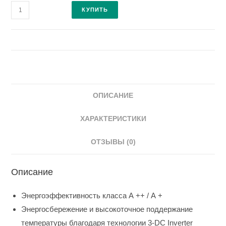
Количество
КУПИТЬ
Наружный
блок
мульти-
сплит
системы
4AMW105U4RAA
ОПИСАНИЕ
ХАРАКТЕРИСТИКИ
ОТЗЫВЫ (0)
Описание
Энергоэффективность класса А ++ / А +
Энергосбережение и высокоточное поддержание
температуры благодаря технологии 3-DC Inverter